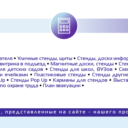
ателя
•
Уличные стенды, щиты
•
Стенды, доски инфо
витрина в подъезд
•
Магнитные доски, cтенды
•
Сте
ля детских садов
•
Стенды для школ, ВУЗов
•
Cхе
и ячейками
•
Пластиковые стенды
•
Стенды други
 Up
•
Стенды Рор Up
•
Карманы для стендов
•
Выста
по охране труда
•
План эвакуации
•
, представленные на сайте - нашего п