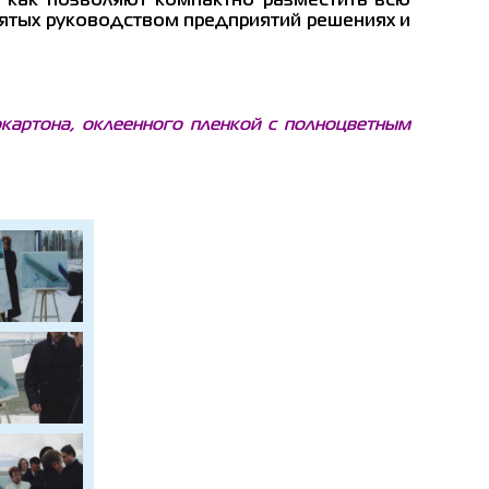
к как позволяют компактно разместить всю
ятых руководством предприятий решениях и
артона, оклеенного пленкой с полноцветным