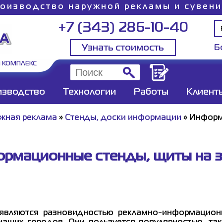
оизводство наружной рекламы и сувен
+7 (343) 286-10-40
Узнать стоимость
Б
 КОМПЛЕКС
изводство
Технологии
Работы
Клиент
жная реклама
»
Стенды, доски информации
»
Информ
рмационные стенды, щиты на з
вляются разновидностью рекламно-информационн