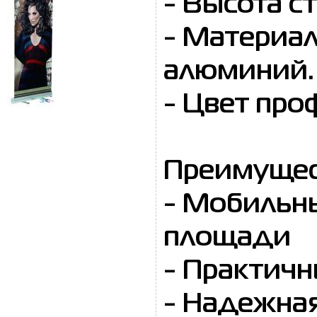
- Высота с
- Материа
алюминий.
- Цвет про
Преимущес
- Мобильны
площади
- Практич
- Надежная