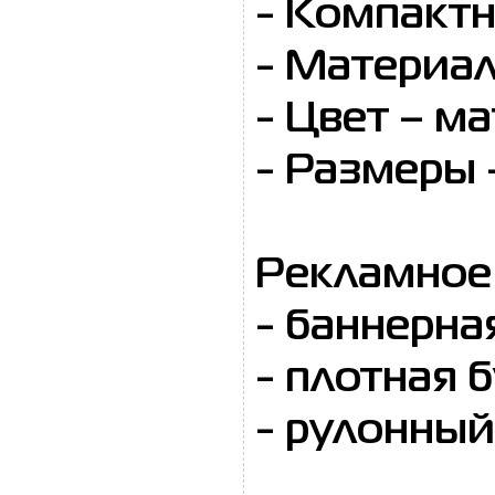
- Компактн
- Материа
- Цвет – м
- Размеры
Рекламное 
- баннерна
- плотная 
- рулонный