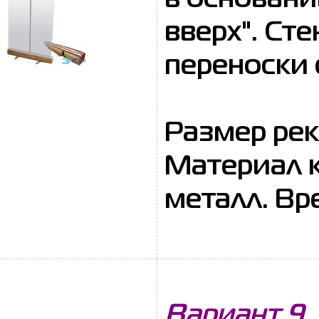
в основани
вверх". Ст
переноски
Размер рекл
Материал к
металл. Вре
Вариант 9