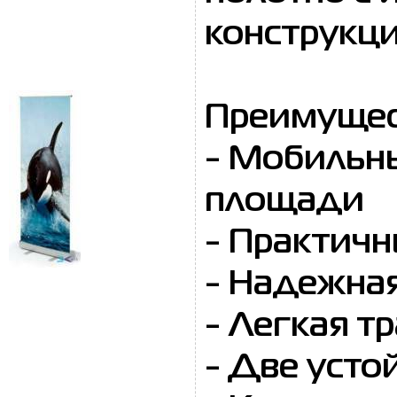
конструкц
Преимущес
- Мобильны
площади
- Практич
- Надежная
- Легкая т
- Две уст