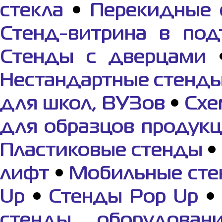
стекла
•
Перекидные 
Стенд-витрина в под
Стенды с дверцами
Нестандартные стенд
для школ, ВУЗов
•
Cхе
для образцов продук
Пластиковые стенды
•
лифт
•
Мобильные ст
Up
•
Стенды Рор Up
стенды, оборудован