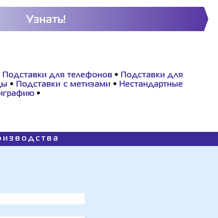
Узнать!
•
Подставки для телефонов
•
Подставки для
ды
•
Подставки с метизами
•
Нестандартные
лиграфию
•
роизводства