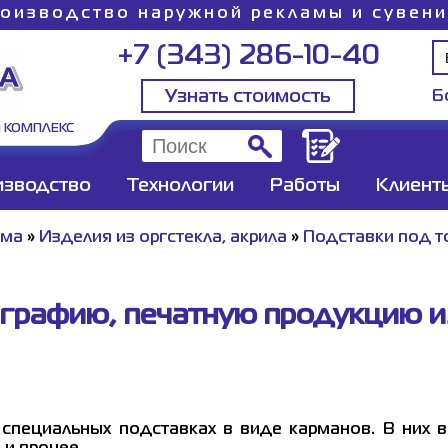
оизводство наружной рекламы и сувен
+7 (343) 286-10-40
Узнать стоимость
Б
 КОМПЛЕКС
изводство
Технологии
Работы
Клиент
ама
»
Изделия из оргстекла, акрила
»
Подставки под т
графию, печатную продукцию из
пециальных подставках в виде карманов. В них 