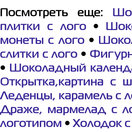
Посмотреть еще:
Шо
плитки с лого
•
Шок
монеты с лого
•
Шоко
слитки с лого
•
Фигур
•
Шоколадный кален
Открытка,картина с 
Леденцы, карамель с л
Драже, мармелад с л
логотипом
•
Холодок с