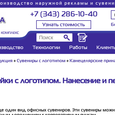
оизводство наружной рекламы и сувен
+7 (343) 286-10-40
Узнать стоимость
Б
 КОМПЛЕКС
изводство
Технологии
Работы
Клиент
дукция
»
Сувениры с логотипом
»
Канецелярские прин
йки с логотипом. Нанесение и п
ще один вид офисных сувениров. Эти сувениры можн