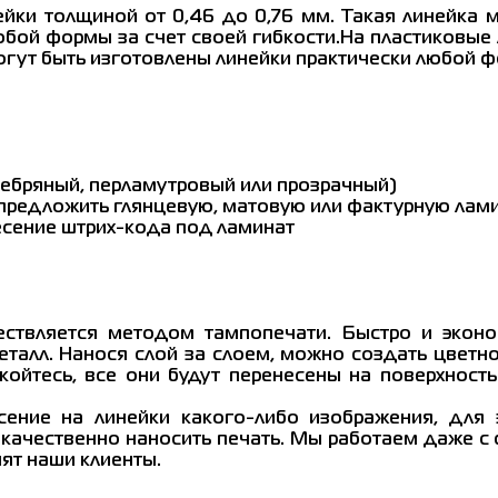
йки толщиной от 0,46 до 0,76 мм. Такая линейка 
юбой формы за счет своей гибкости.На пластиковые
огут быть изготовлены линейки практически любой 
еребряный, перламутровый или прозрачный)
 предложить глянцевую, матовую или фактурную лам
есение штрих-кода под ламинат
ествляется методом тампопечати. Быстро и экон
еталл. Нанося слой за слоем, можно создать цветн
ойтесь, все они будут перенесены на поверхност
ение на линейки какого-либо изображения, для
и качественно наносить печать. Мы работаем даже 
ят наши клиенты.