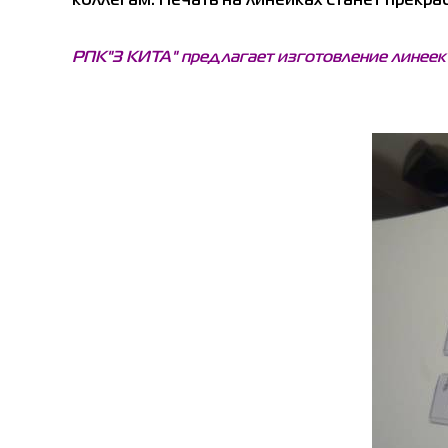
коллегам. Печать на линейках станет прек
РПК"3 КИТА" предлагает изготовление линеек