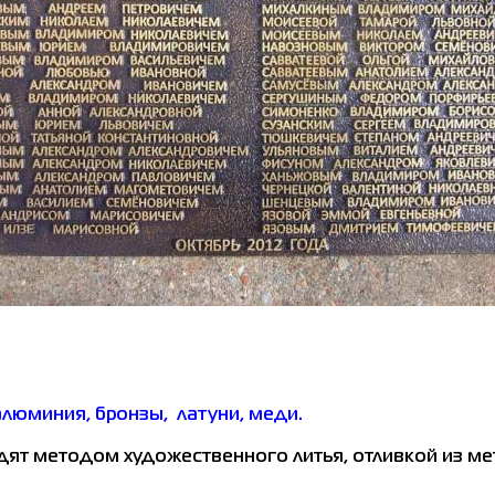
люминия, бронзы, латуни, меди.
т методом художественного литья, отливкой из мета