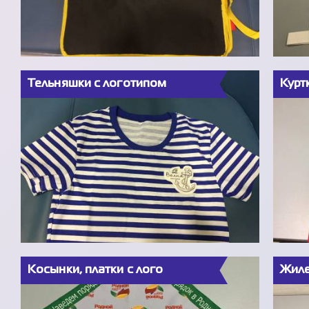
Тельняшки с логотипом
Курт
Косынки, платки с лого
Жиле