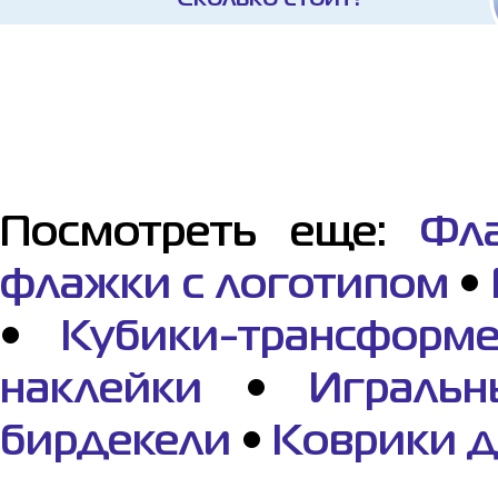
Посмотреть еще:
Фл
флажки с логотипом
•
•
Кубики-трансформ
наклейки
•
Играль
бирдекели
•
Коврики 