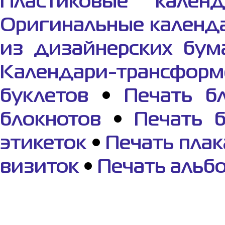
Пластиковые календ
Оригинальные календ
из дизайнерских бум
Календари-трансфор
буклетов
•
Печать б
блокнотов
•
Печать 
этикеток
•
Печать плак
визиток
•
Печать альб