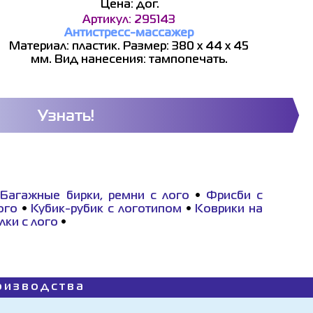
Цена: дог.
Артикул: 295143
Антистресс-массажер
Материал: пластик. Размер: 380 х 44 х 45
мм. Вид нанесения: тампопечать.
Узнать!
•
Багажные бирки, ремни с лого
•
Фрисби с
ого
•
Кубик-рубик с логотипом
•
Коврики на
ки с лого
•
роизводства