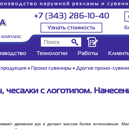
оизводство наружной рекламы и сувен
+7 (343) 286-10-40
Узнать стоимость
Б
 КОМПЛЕКС
изводство
Технологии
Работы
Клиент
 продукция
»
Промо сувениры
»
Другие промо-сувен
 чесалки с логотипом. Нанесени
ливают движения рук и делают массаж более интенсивным. Мас