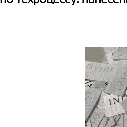
по техроцессу: нанесен