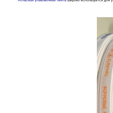
Атласная упаковочная лента
широко используется для у