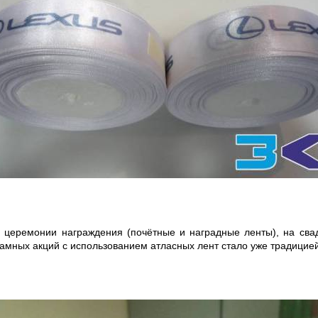
церемонии награждения (почётные и наградные ленты), на свад
кламных акций с использованием атласных лент стало уже традицией