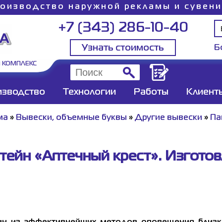
оизводство наружной рекламы и сувен
+7 (343) 286-10-40
Узнать стоимость
Б
 КОМПЛЕКС
изводство
Технологии
Работы
Клиент
ма
»
Вывески, объемные буквы
»
Другие вывески
»
Па
ейн «Аптечный крест». Изготов