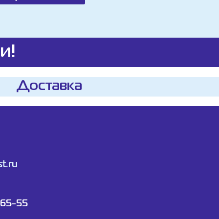
и!
Доставка
t.ru
-65-55