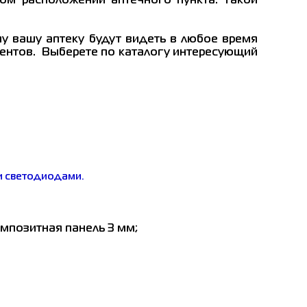
м расположении аптечного пункта. Такой
му вашу аптеку будут видеть в любое время
иентов.
Выберете по каталогу интересующий
ми светодиодами.
омпозитная панель 3 мм;