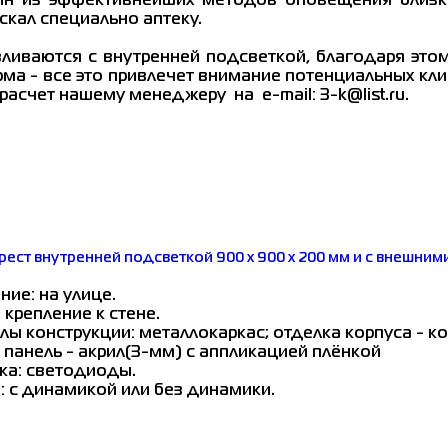
н из эффективнейших методов оповещения близко
искал специально аптеку.
ливаются с внутренней подсветкой, благодаря это
рма - все это привлечет внимание потенциальных кл
расчет нашему менеджеру на e-mail: 3-k@list.ru.
рест внутренней подсветкой 900 х 900 х 200 мм и с внешни
ние: на улице.
 крепление к стене.
лы конструкции: металлокаркас; отделка корпуса - к
 панель - акрил(3-мм) с аппликацией плёнкой
ка: светодиоды.
: с динамикой или без динамики.