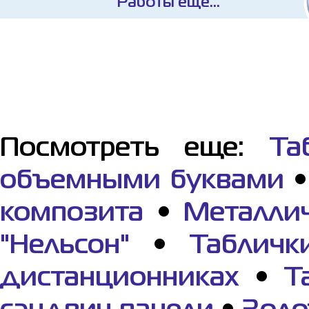
Работы еще...
Посмотреть еще:
Та
объемными буквами
композита
•
Металли
"Нельсон"
•
Таблич
дистанционниках
•
Т