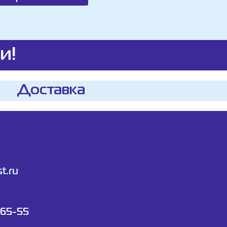
и!
Доставка
t.ru
-65-55