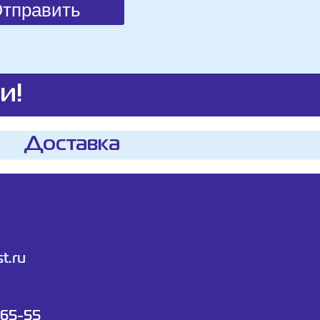
и!
Доставка
t.ru
-65-55