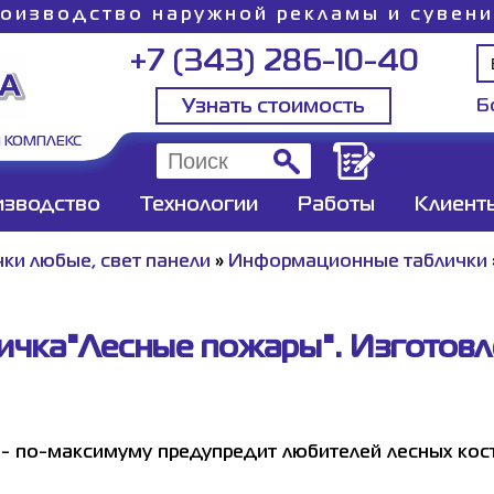
оизводство наружной рекламы и сувен
+7 (343) 286-10-40
Узнать стоимость
Б
 КОМПЛЕКС
изводство
Технологии
Работы
Клиент
ки любые, свет панели
»
Информационные таблички
ичка"Лесные пожары". Изготовл
- по-максимуму предупредит любителей лесных кост