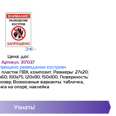
Цена: дог.
Артикул: 317037
прещено разведение костров»
 пластик ПВХ, композит. Размеры: 27x20;
60; 100x75; 120x90; 150x100. Поверхность:
возвр; Возможные варианты: табличка,
чка на опоре, наклейка
Узнать!