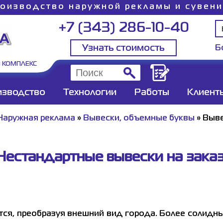
оизводство наружной рекламы и сувен
+7 (343) 286-10-40
Узнать стоимость
Б
 КОМПЛЕКС
изводство
Технологии
Работы
Клиент
Наружная реклама
»
Вывески, объемные буквы
»
Выве
Нестандартные вывески на заказ
тся, преобразуя внешний вид города. Более солидн