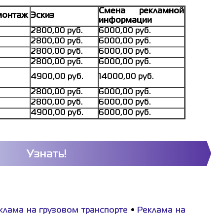
Смена рекламной
монтаж
Эскиз
информации
2800,00 руб.
6000,00 руб.
2800,00 руб.
6000,00 руб.
2800,00 руб.
6000,00 руб.
2800,00 руб.
6000,00 руб.
4900,00 руб.
14000,00 руб.
2800,00 руб.
6000,00 руб.
2800,00 руб.
6000,00 руб.
4900,00 руб.
6000,00 руб.
Узнать!
клама на грузовом транспорте
•
Реклама на