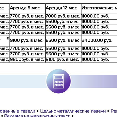
ес
Аренда 6 мес
Аренда 12 мес
Изготовление, 
 мес.
7700 руб. в мес.
7000 руб. в мес.
11000,00 руб.
 мес.
7700руб. в мес.
5600руб. в мес.
11000,00 руб.
 мес.
7700 руб. в мес.
5600 руб. в мес.
11000,00 руб.
 мес.
7700 руб. в мес.
5600 руб. в мес.
11000,00 руб.
б. в
9100 руб. в мес.
8500 руб. в мес.
24000,00 руб.
 мес.
7700руб. в мес.
5600 руб. в мес.
11000,00 руб.
 мес.
7700 руб. в мес.
5600 руб. в мес.
11000,00 руб.
 мес.
9800руб. в мес.
9100 руб. в мес.
11000,00 руб.
ованные газели
•
Цельнометаллические газели
•
Ре
•
Реклама на маршрутных такси
•