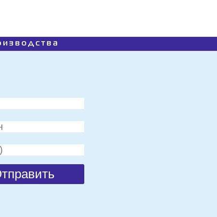
роизводства