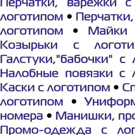
Перчатки, варежки с
логотипом
•
Перчатки,
логотипом
•
Майки 
Козырьки с логоти
Галстуки,"бабочки" с
Налобные повязки с 
Каски с логотипом
•
С
логотипом
•
Унифор
номера
•
Манишки, п
Промо-одежда с ло