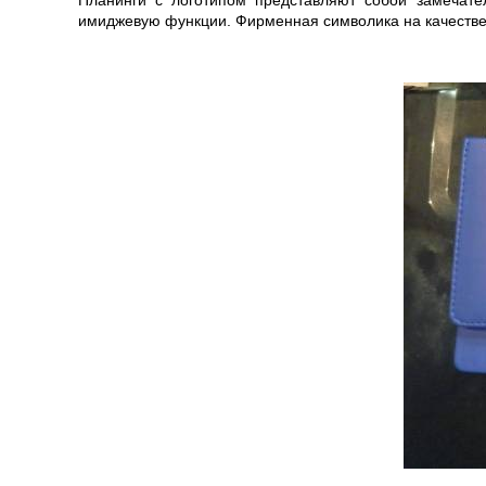
Планинги с логотипом представляют собой замечат
имиджевую функции. Фирменная символика на качествен