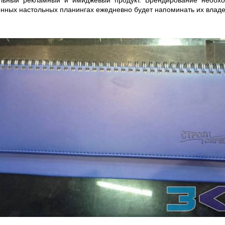
ельный рекламный и имиджевый продукт. Брендирование необхо
ных настольных планингах ежедневно будет напоминать их владе