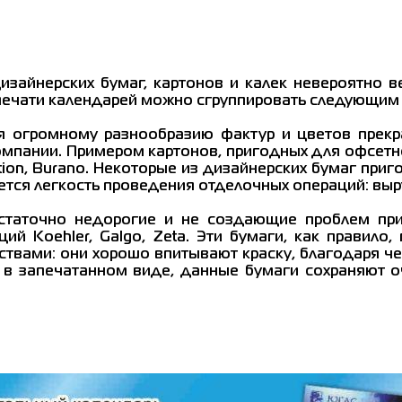
зайнерских бумаг, картонов и калек невероятно в
печати календарей можно сгруппировать следующим
я огромному разнообразию фактур и цветов прекра
пании. Примером картонов, пригодных для офсетной
 Elation, Burano. Некоторые из дизайнерских бумаг п
тся легкость проведения отделочных операций: выру
остаточно недорогие и не создающие проблем при
ий Koehler, Galgo, Zeta. Эти бумаги, как правило,
твами: они хорошо впитывают краску, благодаря че
 в запечатанном виде, данные бумаги сохраняют о