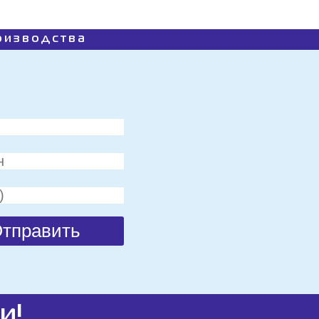
роизводства
и!