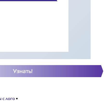
Узнать!
 с лого
•