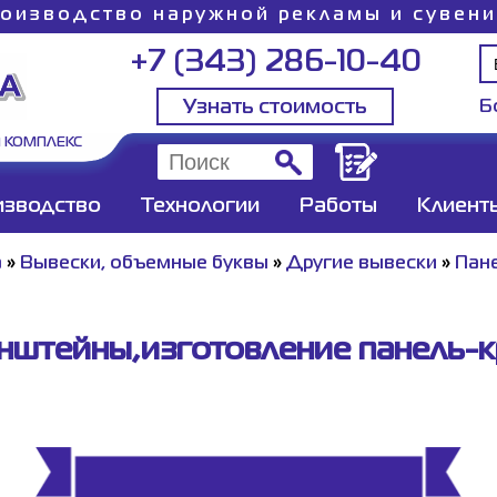
оизводство наружной рекламы и сувен
+7 (343) 286-10-40
Узнать стоимость
Б
 КОМПЛЕКС
изводство
Технологии
Работы
Клиент
а
»
Вывески, объемные буквы
»
Другие вывески
»
Пан
нштейны,изготовление панель-