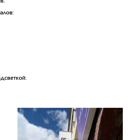
в.
алов:
одсветкой: