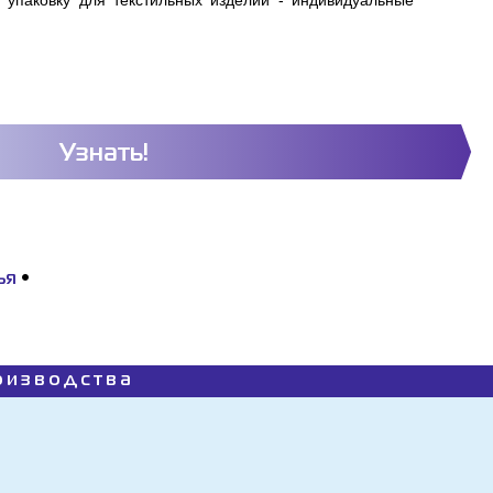
 упаковку для текстильных изделий - индивидуальные
Узнать!
ья
•
роизводства