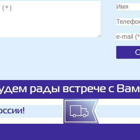
удем рады встрече с Вам
оссии!