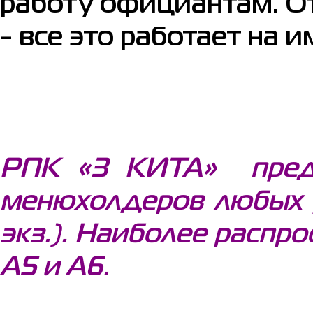
работу официантам. О
- все это работает на
РПК «3 КИТА» предла
менюхолдеров любых р
экз.). Наиболее распр
А5 и А6.