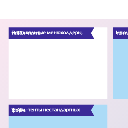
Вертикальные менюхолдеры, тейбл-тенты
Наклонные менюхолдеры, тейбл
Тейбл-тенты нестандартных форм