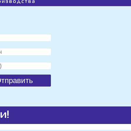
роизводства
и!