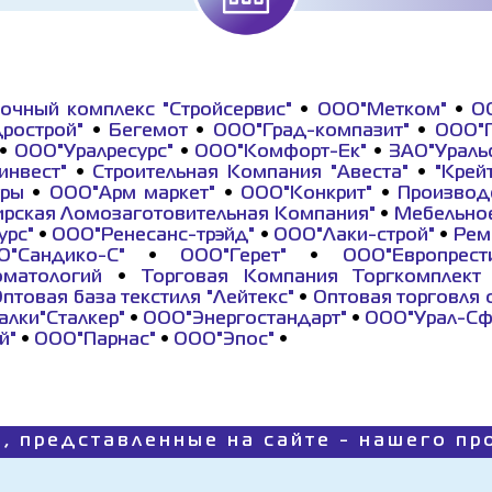
очный комплекс "Стройсервис"
•
ООО"Метком"
•
О
рострой"
•
Бегемот
•
ООО"Град-компазит"
•
ООО"Г
•
ООО"Уралресурс"
•
ООО"Комфорт-Ек"
•
ЗАО"Ураль
инвест"
•
Строительная Компания "Авеста"
•
"Крей
уры
•
ООО"Арм маркет"
•
ООО"Конкрит"
•
Производ
рская Ломозаготовительная Компания"
•
Мебельно
урс"
•
ООО"Ренесанс-трэйд"
•
ООО"Лаки-строй"
•
Рем
О"Сандико-С"
•
ООО"Герет"
•
ООО"Европрест
оматологий
•
Торговая Компания Торгкомплект
птовая база текстиля "Лейтекс"
•
Оптовая торговля 
лки"Сталкер"
•
ООО"Энергостандарт"
•
ООО"Урал-Сф
й"
•
ООО"Парнас"
•
ООО"Эпос"
•
, представленные на сайте - нашего п