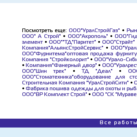
Посмотреть еще:
ООО"УралСтройГаз"
•
Рын
ООО" А Строй"
•
ООО"Акрополь"
•
ООО"Гид
элемент
•
ООО""ТД"Паритет"
•
ООО"Страйт"
Компания"АльянсСтройСервис"
•
ООО"Урал
ООО"Фурнитема"оптовая продажа фурнит
Компания "Стройколорит"
•
ООО"Урало-Сиби
•
Компания"Фанерный двор"
•
ООО"Уралрес
ООО"Шин трек"
•
ТД "Деал"
•
ОО
ООО"Стоматехника"оборудование для ст
Строительная Компания "УралСтройСити"
•
О
•
Фабрика пошива одежды для охоты и рыба
ООО"ВР Комплект Строй"
•
ООО "СК "Мураве
Все работы