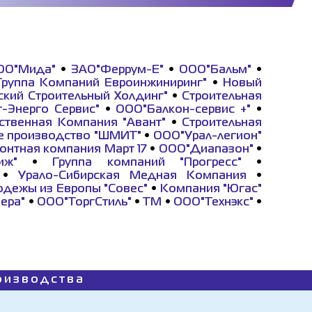
ОО"Мида"
•
ЗАО"Феррум-Е"
•
ООО"Бальм"
•
руппа Компаний Евроинжиниринг"
•
Новый
ский Строительный Холдинг"
•
Строительная
т-Энерго Сервис"
•
ООО"Балкон-сервис +"
•
ственная Компания "Авант"
•
Строительная
е производство "ШМИТ"
•
ООО"Урал-легион"
онтная компания Март 17
•
ООО"Диапазон"
•
иж"
•
Группа компаний "Прогресс"
•
•
Урало-Сибирская Медная Компания
•
одежы из Европы "Совес"
•
Компания "Югас"
ера"
•
ООО"ТоргСтиль"
•
ТМ
•
ООО"Технэкс"
•
роизводства