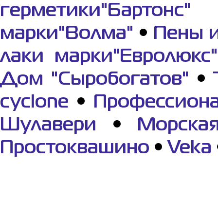
герметики"Бартонс"
марки"Волма"
•
Пены 
лаки марки"Евролюкс"
Дом "Сыробогатов"
•
cyclone
•
Профессиона
Шулавери
•
Морска
Простоквашино
•
Veka