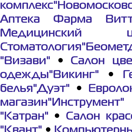
комплекс"Новомосков
Аптека Фарма Вит
Медицинский це
Стоматология"Беомет
"Визави"
•
Салон цве
одежды"Викинг"
•
Г
белья"Дуэт"
•
Евроло
магазин"Инструмент"
"Катран"
•
Салон крас
"Квант"
•
Компьютерны