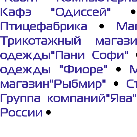
Кафэ "Одиссей"
Птицефабрика
•
Ма
Трикотажный магази
одежды"Пани Софи"
одежды "Фиоре"
•
М
магазин"Рыбмир"
•
С
Группа компаний"Ява"
России
•