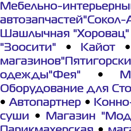
Мебельно-интерьерны
автозапчастей"Сокол-
Шашлычная "Хоровац"
"Зоосити"
•
Кайот
магазинов"Пятигорс
одежды"Фея"
•
М
Оборудование для Ст
•
Автопартнер
•
Конно
суши
•
Магазин "Мод
Парикмахерская
•
маг