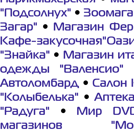
"Подсолнух"
•
Зоомага
Загар"
•
Магазин Фер
Кафе-закусочная"Оази
"Знайка"
•
Магазин ит
одежды "Валенсио"
Автоломбард
•
Салон 
"Колыбелька"
•
Аптек
"Радуга"
•
Мир DV
магазинов "Мор