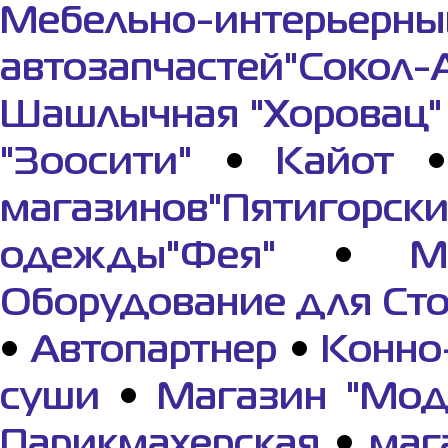
Мебельно-интерьерны
автозапчастей"Сокол-
Шашлычная "Хоровац"
"Зоосити"
•
Кайот
магазинов"Пятигорс
одежды"Фея"
•
М
Оборудование для Ст
•
Автопартнер
•
Конно
суши
•
Магазин "Мод
Парикмахерская
•
маг