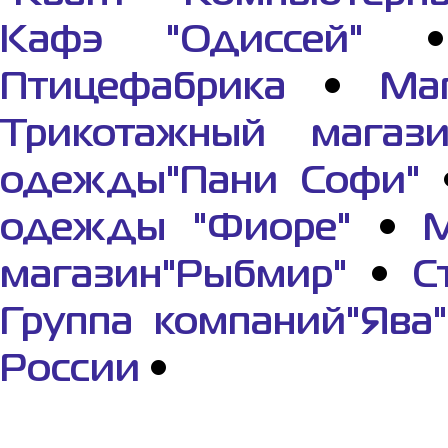
Кафэ "Одиссей"
Птицефабрика
•
Ма
Трикотажный магази
одежды"Пани Софи"
одежды "Фиоре"
•
М
магазин"Рыбмир"
•
С
Группа компаний"Ява"
России
•