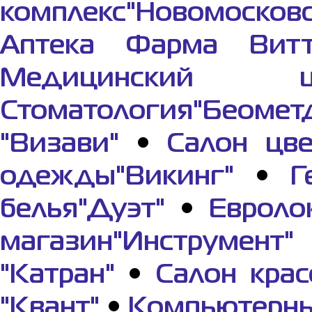
комплекс"Новомосков
Аптека Фарма Вит
Медицинский це
Стоматология"Беомет
"Визави"
•
Салон цве
одежды"Викинг"
•
Г
белья"Дуэт"
•
Евроло
магазин"Инструмент"
"Катран"
•
Салон крас
"Квант"
•
Компьютерны