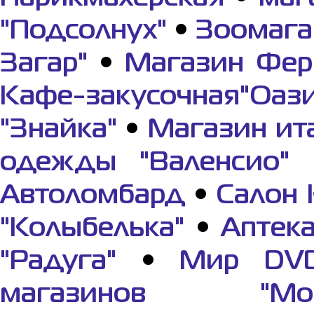
"Подсолнух"
•
Зоомага
Загар"
•
Магазин Фер
Кафе-закусочная"Оази
"Знайка"
•
Магазин ит
одежды "Валенсио"
Автоломбард
•
Салон 
"Колыбелька"
•
Аптек
"Радуга"
•
Мир DV
магазинов "Мор