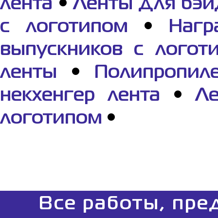
лента
•
Ленты для бэй
с логотипом
•
Нагр
выпускников с логот
ленты
•
Полипропил
некхенгер лента
•
Ле
логотипом
•
Все работы, пре