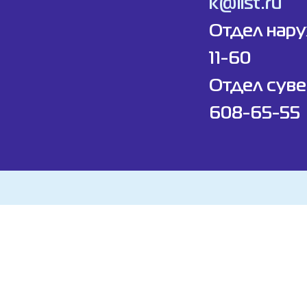
k@list.ru
Отдел нар
11-60
Отдел суве
608-65-55