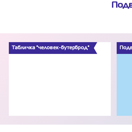
Подв
Табличка "человек-бутерброд"
Подв