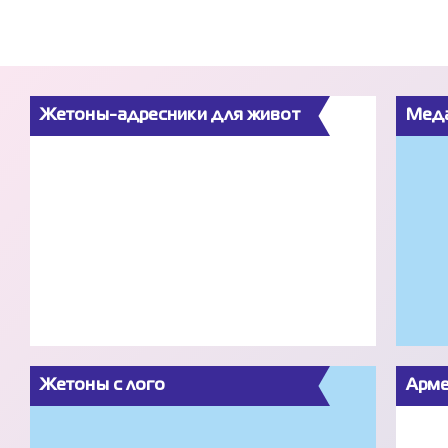
Жетоны-адресники для живот
Меда
Жетоны с лого
Арме