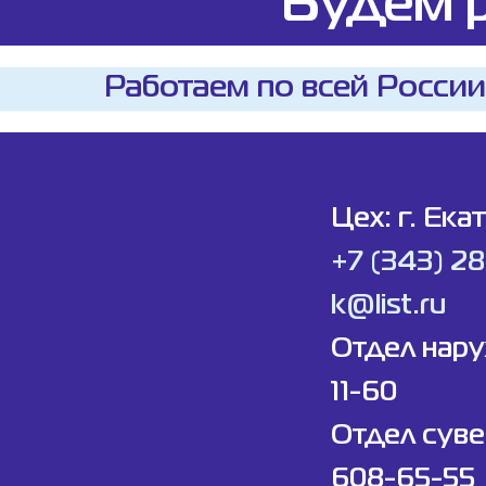
Будем р
Работаем по всей России
Цех: г. Ека
+7 (343) 2
k@list.ru
Отдел нар
11-60
Отдел суве
608-65-55