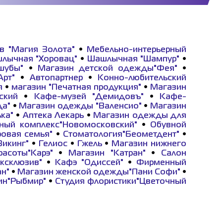
в "Магия Золота"
•
Мебельно-интерьерный
лычная "Хоровац"
•
Шашлычная "Шампур"
•
шубы"
•
Магазин детской одежды"Фея"
•
Арт"
•
Автопартнер
•
Конно-любительский
я
•
магазин "Печатная продукция"
•
Магазин
ский
•
Кафе-музей "Демидовъ"
•
Кафе-
да"
•
Магазин одежды "Валенсио"
•
Магазин
ка"
•
Аптека Лекарь
•
Магазин одежды для
ный комплекс"Новомосковский"
•
Обувной
овая семья"
•
Стоматология"Беометдент"
•
икинг"
•
Гелиос
•
Гжель
•
Магазин нижнего
асоты"Карэ"
•
Магазин "Катран"
•
Салон
ксклюзив"
•
Кафэ "Одиссей"
•
Фирменный
ан"
•
Магазин женской одежды"Пани Софи"
•
ин"Рыбмир"
•
Студия флористики"Цветочный