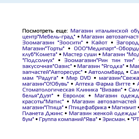
Посмотреть еще:
Магазин итальянской об
центр"Мебель-град"
•
Магазин автозапчаст
Зоомагазин "Зоосити"
•
Кайот
•
Загород
Магазин"Торты"
•
ООО"Медипарт"-Оборуд
клуб"Комета"
•
Мастер суши
•
Магазин "Мо
"Подсолнух"
•
Зоомагазин"Рин тин тин"
закусочная"Оазис"
•
Магазин "Ягодка"
•
Маг
запчастей"Авторесурс"
•
Автоломбард
•
Сал
мам "Радуга"
•
Мир DVD
•
магазин"Свежа
магазин"О!Обувь"
•
Аптека Фарма Витте
•
Стоматологическая Клиника "Визави"
•
Сал
белья"Дуэт"
•
Евролок
•
Магазин одежд
красоты"Матис"
•
Магазин автозапчастей 
магазин"Птица"
•
Птицефабрика
•
Магнэлит
Планета Джинс
•
Магазин женкой одежды 
бум"
•
Группа компаний"Ява"
•
Эрисман.
•
"Р