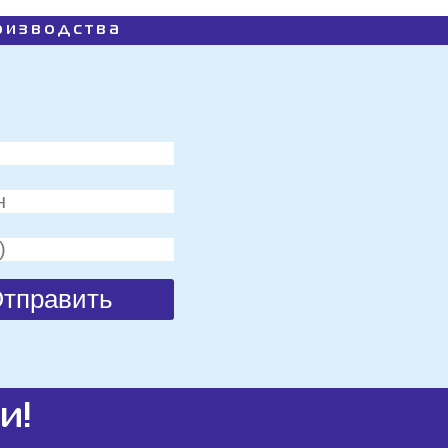
роизводства
и!