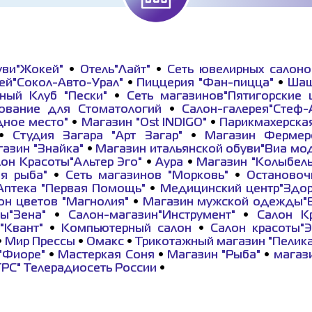
уви"Жокей"
•
Отель"Лайт"
•
Сеть ювелирных салоно
ей"Сокол-Авто-Урал"
•
Пиццерия "Фан-пицца"
•
Шаш
ный Клуб "Пески"
•
Сеть магазинов"Пятигорские 
ование для Стоматологий
•
Салон-галерея"Стеф-
дное место"
•
Магазин "Ost INDIGO"
•
Парикмахерска
•
Студия Загара "Арт Загар"
•
Магазин Фермер
азин "Знайка"
•
Магазин итальянской обуви"Виа мо
он Красоты"Альтер Эго"
•
Аура
•
Магазин "Колыбель
я рыба"
•
Сеть магазинов "Морковь"
•
Остановоч
Аптека "Первая Помощь"
•
Медицинский центр"Здор
он цветов "Магнолия"
•
Магазин мужской одежды"В
ы"Зена"
•
Салон-магазин"Инструмент"
•
Салон Кр
"Квант"
•
Компьютерный салон
•
Салон красоты"Э
•
Мир Прессы
•
Омакс
•
Трикотажный магазин "Пелик
"Фиоре"
•
Мастеркая Соня
•
Магазин "Рыба"
•
магаз
ТРС" Телерадиосеть России
•