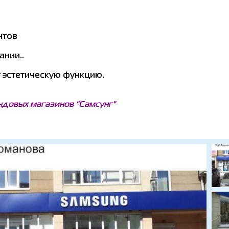
нтов
ании..
 эстетическую функцию.
ндовых магазинов "Самсунг"