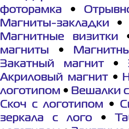
фоторамка
•
Отрывн
Магниты-закладки
Магнитные визитки
магниты
•
Магнитн
Закатный магнит
•
Акриловый магнит
•
логотипом
•
Вешалки с
Скоч с логотипом
•
С
зеркала с лого
•
Та