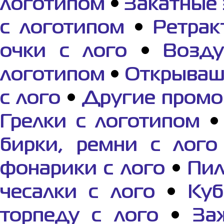
логотипом
•
Закатные 
с логотипом
•
Ретрак
очки с лого
•
Возд
логотипом
•
Открываш
с лого
•
Другие промо
Грелки с логотипом
бирки, ремни с лого
фонарики с лого
•
Пил
чесалки с лого
•
Куб
торпеду с лого
•
За