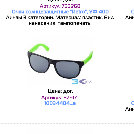
Цена: дог.
Артикул: 733268
Очки солнцезащитные "Retro", УФ 400
О
Линзы 3 категории. Материал: пластик. Вид
Лин
нанесения: тампопечать.
Цена: дог.
Артикул: 879171
10034404_a
О
Лин