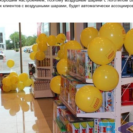
и хорошим настроением, поэтому воздушные шарики с логотипом 
х клиентов с воздушными шарами, будет автоматически ассоцииро