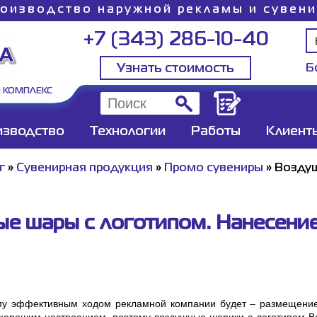
оизводство наружной рекламы и сувен
+7 (343) 286-10-40
Узнать стоимость
Б
 КОМПЛЕКС
изводство
Технологии
Работы
Клиент
г
»
Сувенирная продукция
»
Промо сувениры
»
Воздуш
е шары с логотипом. Нанесение 
му эффективным ходом рекламной компании будет – размещение 