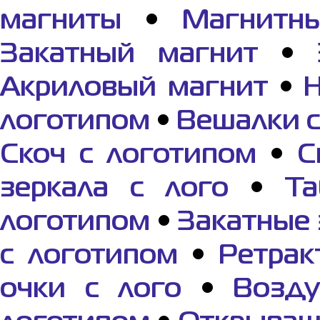
магниты
•
Магнитн
Закатный магнит
•
Акриловый магнит
•
логотипом
•
Вешалки с
Скоч с логотипом
•
С
зеркала с лого
•
Та
логотипом
•
Закатные 
с логотипом
•
Ретрак
очки с лого
•
Возд