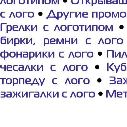
логотипом
•
Открываш
с лого
•
Другие промо
Грелки с логотипом
бирки, ремни с лого
фонарики с лого
•
Пил
чесалки с лого
•
Куб
торпеду с лого
•
За
зажигалки с лого
•
Мет