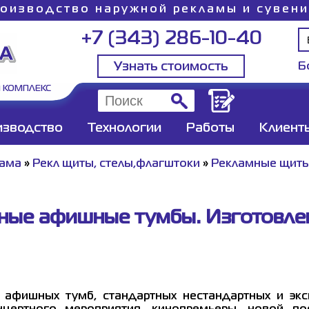
оизводство наружной рекламы и сувен
+7 (343) 286-10-40
Узнать стоимость
Б
 КОМПЛЕКС
изводство
Технологии
Работы
Клиент
лама
»
Рекл щиты, стелы,флагштоки
»
Рекламные щит
ные афишные тумбы. Изготовлен
афишных тумб, стандартных нестандартных и экс