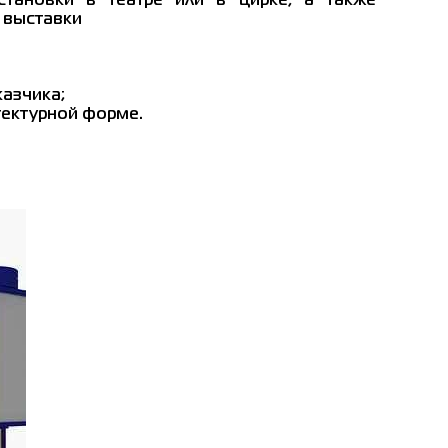
становки в театре или в цирке, а также
 выставки
азчика;
тектурной форме.