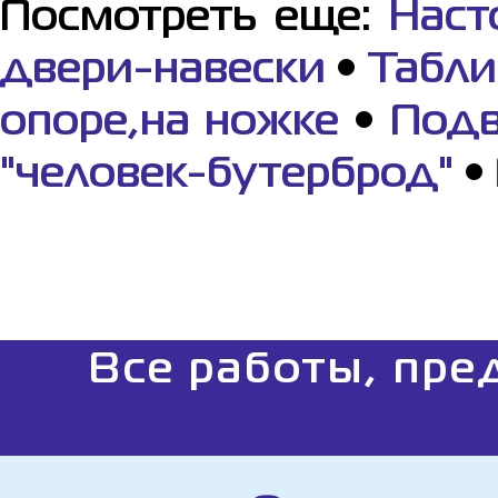
Посмотреть еще:
Наст
двери-навески
•
Табли
опоре,на ножке
•
Подв
"человек-бутерброд"
•
Все работы, пре