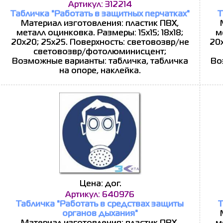
Артикул: 312214
Табличка "Работать в защитных перчатках"
Т
Материал изготовления: пластик ПВХ,
металл оцинковка. Размеры: 15x15; 18x18;
м
20x20; 25x25. Поверхность: световозвр/не
20x
световозвр/фотолюминисцент;
Возможные варианты: табличка, табличка
Во
на опоре, наклейка.
Цена: дог.
Артикул: 640976
Табличка "Работать в средствах защиты
Т
органов дыхания"