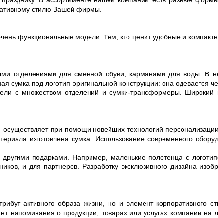
 празднику. В ассортименте нашей компании есть разные формы,
оративному стилю Вашей фирмы.
 очень функциональные модели. Тем, кто ценит удобные и компакт
ми отделениями для сменной обуви, карманами для воды. В не
ная сумка под логотип оригинальной конструкции: она одевается че
ели с множеством отделений и сумки-трансформеры. Широкий ц
 осуществляет при помощи новейших технологий персонализации
материала изготовлена сумка. Использование современного обор
 другими подарками. Например, маленькие полотенца с логотип
ников, и для партнеров. Разработку эксклюзивного дизайна из
рибут активного образа жизни, но и элемент корпоративного с
т напоминания о продукции, товарах или услугах компании на л