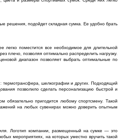
 цвета и размеры спортивных сумок. Среди них легко
ные решения, подойдет складная сумка. Ее удобно брать
е легко поместится все необходимое для длительной
рез плечо, позволяя оптимально распределить нагрузку.
еновой диапазон позволяет выбрать оптимальные по
: термотрансфера, шелкографии и других. Подходящий
удования позволило сделать персонализацию быстрой и
ом обязательно пригодится любому спортсмену. Такой
ображений на любых сувенирах можно доверить опытным
тиля. Логотип компании, размещенный на сумке — это
юбых мероприятиях, на которых уместно вручить такой