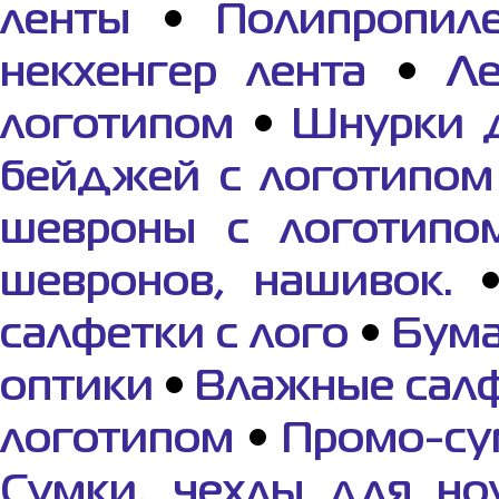
ленты
•
Полипропил
некхенгер лента
•
Ле
логотипом
•
Шнурки 
бейджей с логотипом
шевроны с логотипо
шевронов, нашивок.
салфетки с лого
•
Бума
оптики
•
Влажные сал
логотипом
•
Промо-су
Сумки, чехлы для но