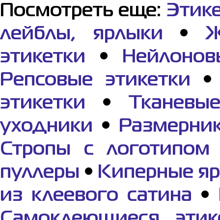
Посмотреть еще:
Этик
лейблы, ярлыки
•
Ж
этикетки
•
Нейлонов
Репсовые этикетки
этикетки
•
Тканевы
уходники
•
Размерник
Стропы с логотипом
пуллеры
•
Киперные я
из клеевого сатина
•
Самоклеющиеся этик