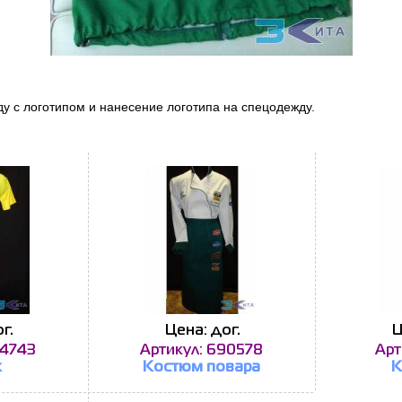
ду с логотипом и нанесение логотипа на спецодежду.
г.
Цена: дог.
Ц
84743
Артикул: 690578
Арт
к
Костюм повара
К