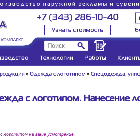
оизводство наружной рекламы и сувен
+7 (343) 286-10-40
Узнать стоимость
Б
 КОМПЛЕКС
изводство
Технологии
Работы
Клиент
продукция
»
Одежда с логотипом
»
Спецодежда, уни
ежда с логотипом. Нанесение ло
 с логотипом на ваше усмотрение.