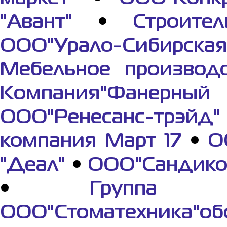
"Авант"
•
Строите
ООО"Урало-Сибирская
Мебельное производ
Компания"Фанерный
ООО"Ренесанс-трэйд"
компания Март 17
•
О
"Деал"
•
ООО"Сандико
•
Группа к
ООО"Стоматехника"о