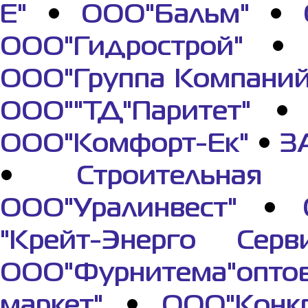
Е"
•
ООО"Бальм"
•
ООО"Гидрострой"
ООО"Группа Компаний
ООО""ТД"Паритет"
ООО"Комфорт-Ек"
•
З
•
Строительная 
ООО"Уралинвест"
•
"Крейт-Энерго Серви
ООО"Фурнитема"опто
маркет"
•
ООО"Конкр