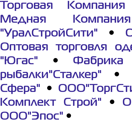
Торговая Компания 
Медная Компания
"УралСтройСити"
•
О
Оптовая торговля од
"Югас"
•
Фабрик
рыбалки"Сталкер"
•
Сфера"
•
ООО"ТоргСт
Комплект Строй"
•
О
ООО"Эпос"
•