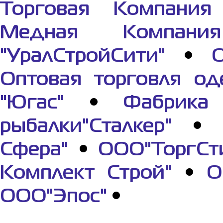
Торговая Компания 
Медная Компания
"УралСтройСити"
•
О
Оптовая торговля од
"Югас"
•
Фабрик
рыбалки"Сталкер"
•
Сфера"
•
ООО"ТоргСт
Комплект Строй"
•
О
ООО"Эпос"
•