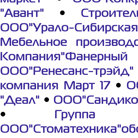
"Авант"
•
Строите
ООО"Урало-Сибирская
Мебельное производ
Компания"Фанерный
ООО"Ренесанс-трэйд"
компания Март 17
•
О
"Деал"
•
ООО"Сандико
•
Группа к
ООО"Стоматехника"о