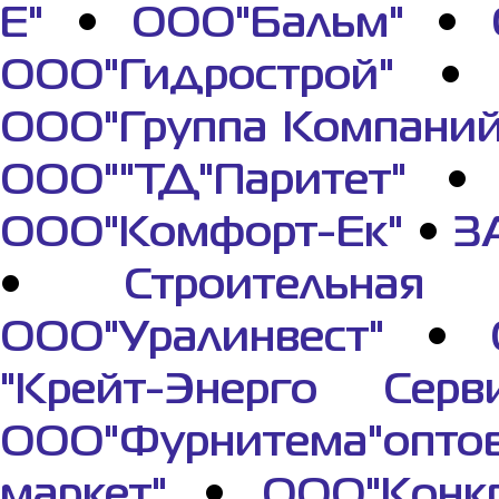
Е"
•
ООО"Бальм"
•
ООО"Гидрострой"
ООО"Группа Компаний
ООО""ТД"Паритет"
ООО"Комфорт-Ек"
•
З
•
Строительная 
ООО"Уралинвест"
•
"Крейт-Энерго Серви
ООО"Фурнитема"опто
маркет"
•
ООО"Конкр