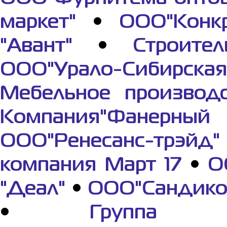
маркет"
•
ООО"Конкр
"Авант"
•
Строите
ООО"Урало-Сибирская
Мебельное производ
Компания"Фанерный
ООО"Ренесанс-трэйд"
компания Март 17
•
О
"Деал"
•
ООО"Сандико
•
Группа к