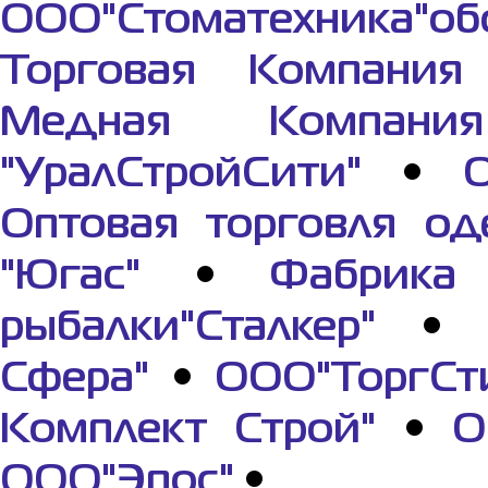
ООО"Стоматехника"о
Торговая Компания 
Медная Компания
"УралСтройСити"
•
О
Оптовая торговля од
"Югас"
•
Фабрик
рыбалки"Сталкер"
•
Сфера"
•
ООО"ТоргСт
Комплект Строй"
•
О
ООО"Эпос"
•