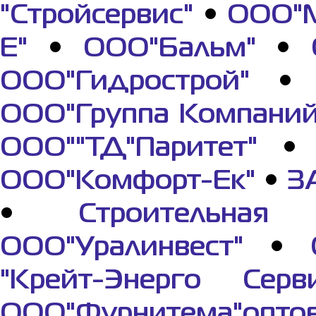
"Стройсервис"
•
ООО"М
Е"
•
ООО"Бальм"
•
ООО"Гидрострой"
ООО"Группа Компаний
ООО""ТД"Паритет"
ООО"Комфорт-Ек"
•
З
•
Строительная 
ООО"Уралинвест"
•
"Крейт-Энерго Серви
ООО"Фурнитема"опто