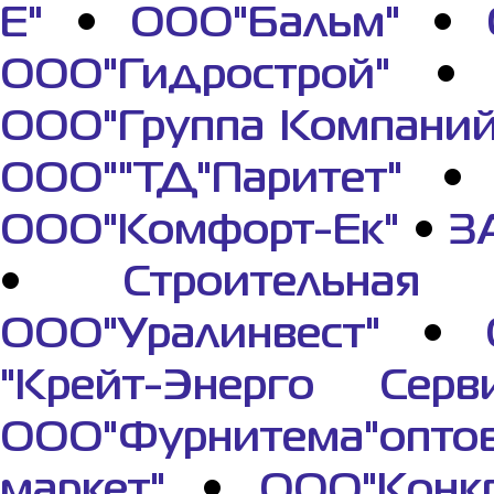
Е"
•
ООО"Бальм"
•
ООО"Гидрострой"
ООО"Группа Компаний
ООО""ТД"Паритет"
ООО"Комфорт-Ек"
•
З
•
Строительная 
ООО"Уралинвест"
•
"Крейт-Энерго Серви
ООО"Фурнитема"опто
маркет"
•
ООО"Конкр