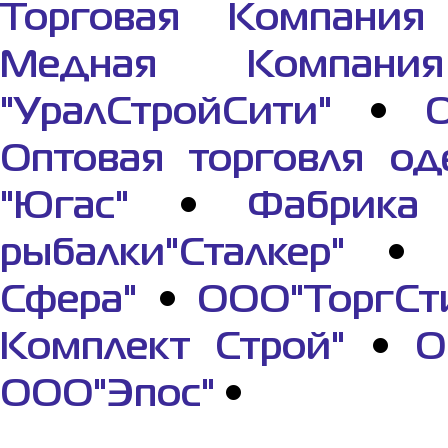
Торговая Компания 
Медная Компания
"УралСтройСити"
•
О
Оптовая торговля од
"Югас"
•
Фабрик
рыбалки"Сталкер"
•
Сфера"
•
ООО"ТоргСт
Комплект Строй"
•
О
ООО"Эпос"
•