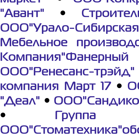
"Авант"
•
Строите
ООО"Урало-Сибирская
Мебельное производ
Компания"Фанерный
ООО"Ренесанс-трэйд"
компания Март 17
•
О
"Деал"
•
ООО"Сандико
•
Группа к
ООО"Стоматехника"о